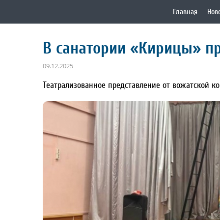
Главная
Нов
В санатории «Кирицы» п
09.12.2025
Театрализованное представление от вожатской к