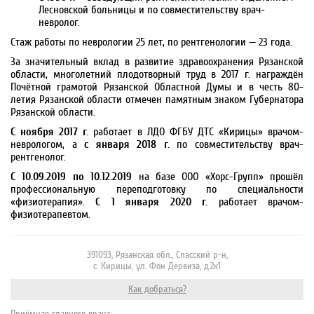
Лесновской больницы и по совместительству врач-
невролог.
Стаж работы по неврологии 25 лет, по рентгенологии — 23 года.
За значительный вклад в развитие здравоохранения Рязанской
области, многолетний плодотворный труд в 2017 г. награждён
Почётной грамотой Рязанской Областной Думы и в честь 80-
летия Рязанской области отмечен памятным знаком Губернатора
Рязанской области.
С ноября 2017 г.
работает в ЛДО ФГБУ ДТС «Кирицы» врачом-
неврологом, а
с января 2018 г.
по совместительству врач-
рентгенолог.
C 10.09.2019 по 10.12.2019
на базе ООО «Хорс-Групп» прошёл
профессиональную переподготовку по специальности
«физиотерапия».
С 1 января 2020 г.
работает врачом-
физиотерапевтом.
391093, Рязанская обл., Спасский р-н,
с. Кирицы, ул. Фон Дервиза, д.2к1
Как добраться?
Приёмная главного врача: