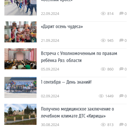
22.09.2024
814
0
«Дарит осень чудеса»
21.09.2024
945
0
Встреча с Уполномоченным по правам
ребёнка Ряз. области
05.09.2024
860
0
1 сентября — День знаний!
02.09.2024
1449
0
Получено медицинское заключение о
лечебном климате ДТС «Кирицы»
30.08.2024
813
0